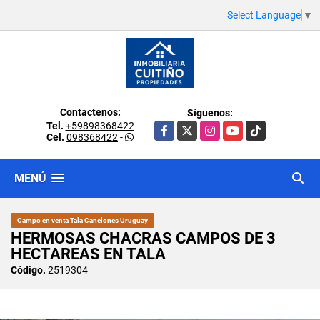
Select Language
▼
Contactenos:
Síguenos:
Tel.
+59898368422
Facebook
X
Instagram
YouTube
TikTok
Cel.
098368422
-
MENÚ
Campo en venta Tala Canelones Uruguay
HERMOSAS CHACRAS CAMPOS DE 3
HECTAREAS EN TALA
Código.
2519304