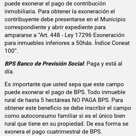
puede exonerar el pago de contribución
inmobiliaria
. Para obtener la exoneración
el
contribuyen
te debe
presenta
rse
en el Municipio
correspondiente y abrir expediente para
ampara
rse
a “Art. 448 - Ley 17296 Exoneración
para inmuebles inferiores a 50hás. Índice Coneat
100”.
BPS Banco de Previsión Social
: Paga y está al
día.
Es importante que usted sepa que este campo
puede exonerar el pago de BPS.
Todo inmueble
rural
de hasta 5 hectáreas
NO PAGA BPS. Para
obtener este beneficio se debe
inscribir
el campo
como autoconsumo familiar si es el único bien
rural que tiene en su p
ropiedad
. De esa forma se
exonera el pago cuatrimestral de BPS.