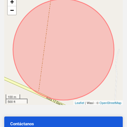
+
−
100 m
500 ft
Leaflet
| Wasi - ©
OpenStreetMap
Contáctanos