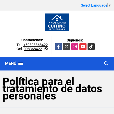
Select Language
▼
Contactenos:
Síguenos:
Tel.
+59898368422
Facebook
X
Instagram
YouTube
TikTok
Cel.
098368422
-
MENÚ
Política para el
tratamiento de datos
personales