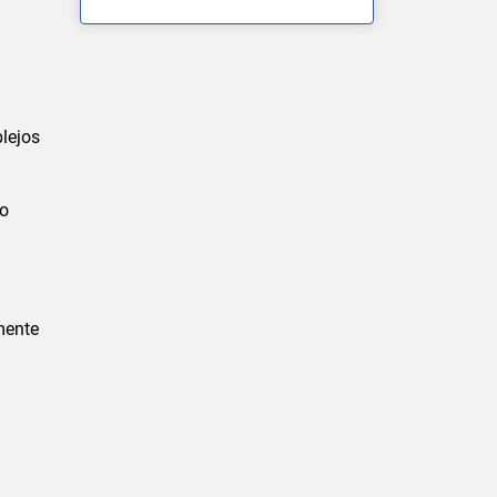
lejos
mo
mente