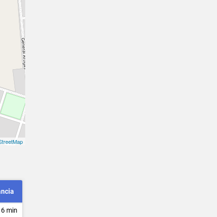
treetMap
ancia
 6 min