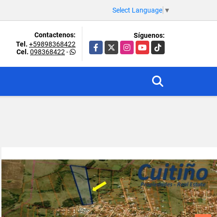
Select Language
▼
Contactenos:
Síguenos:
Tel.
+59898368422
Facebook
X
Instagram
YouTube
TikTok
Cel.
098368422
-