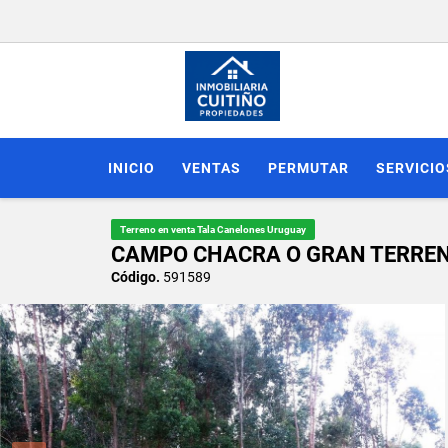
INICIO
VENTAS
PERMUTAR
SERVICIO
Terreno en venta Tala Canelones Uruguay
CAMPO CHACRA O GRAN TERRENO
Código.
591589