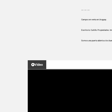
... ... ...
Campos en venta en Uruguay.
Escritorio Cuitiño Propiedades. Inm
Somos una puerta abierta a los bu
Video