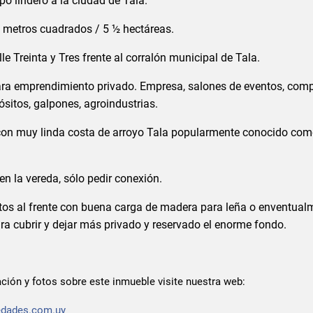
o lindero a la ciudad de Tala.
4 metros cuadrados / 5 ½ hectáreas.
le Treinta y Tres frente al corralón municipal de Tala.
ara emprendimiento privado. Empresa, salones de eventos, comp
ósitos, galpones, agroindustrias.
con muy linda costa de arroyo Tala popularmente conocido co
.
n la vereda, sólo pedir conexión.
tos al frente con buena carga de madera para leña o enventual
ra cubrir y dejar más privado y reservado el enorme fondo.
ción y fotos sobre este inmueble visite nuestra web:
edades.com.uy