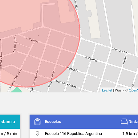
Leaflet
| Wasi - ©
OpenS
istancia
Escuelas
Dist
km / 5 min
Escuela 116 República Argentina
1,5 km /