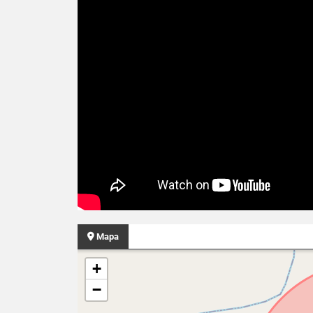
Mapa
+
−