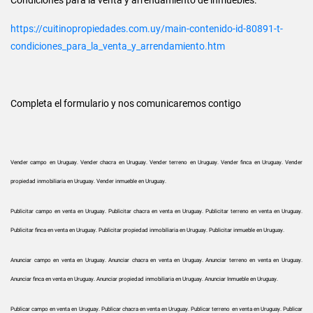
https://cuitinopropiedades.com.uy/main-contenido-id-80891-t-
condiciones_para_la_venta_y_arrendamiento.htm
Completa el formulario y nos comunicaremos contigo
Vender campo en Uruguay. Vender chacra en Uruguay. Vender terreno en Uruguay. Vender finca en Uruguay. Vender
propiedad inmobiliaria en Uruguay. Vender inmueble en Uruguay.
Publicitar campo en venta en Uruguay. Publicitar chacra en venta en Uruguay. Publicitar terreno en venta en Uruguay.
Publicitar finca en venta en Uruguay. Publicitar propiedad inmobiliaria en Uruguay. Publicitar inmueble en Uruguay.
Anunciar campo en venta en Uruguay. Anunciar chacra en venta en Uruguay. Anunciar terreno en venta en Uruguay.
Anunciar finca en venta en Uruguay. Anunciar propiedad inmobiliaria en Uruguay. Anunciar Inmueble en Uruguay.
Publicar campo en venta en Uruguay. Publicar chacra en venta en Uruguay. Publicar terreno en venta en Uruguay. Publicar