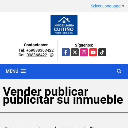
Select Language
▼
Contactenos:
Síguenos:
Tel.
+59898368422
Facebook
X
Instagram
YouTube
TikTok
Cel.
098368422
-
MENÚ
Vender publicar
publicitar su inmueble