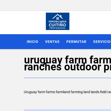
INICIO
VENTAS
PERMUTAR
SERVICIO
uruguay farm farms
ranches outdoor pr
Uruguay farm farms farmland farming land lands field ran