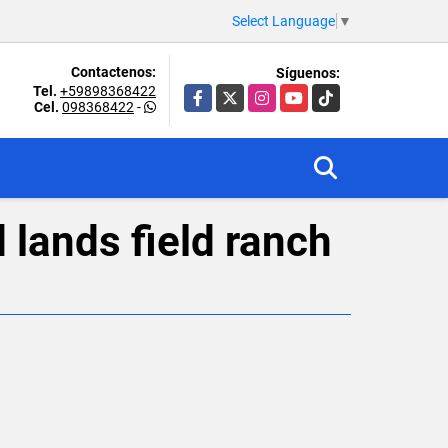
Select Language
▼
Contactenos:
Síguenos:
Tel.
+59898368422
Facebook
X
Instagram
YouTube
TikTok
Cel.
098368422
-
 lands field ranch