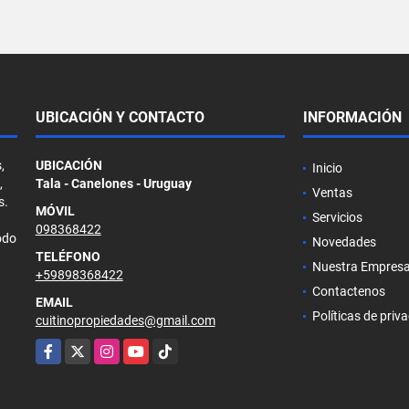
UBICACIÓN Y CONTACTO
INFORMACIÓN
,
UBICACIÓN
Inicio
,
Tala - Canelones - Uruguay
Ventas
s.
MÓVIL
Servicios
098368422
odo
Novedades
TELÉFONO
Nuestra Empres
+59898368422
Contactenos
EMAIL
Políticas de priv
cuitinopropiedades@gmail.com
Facebook
X
Instagram
YouTube
TikTok