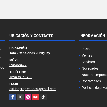
UBICACIÓN Y CONTACTO
INFORMACIÓN
,
UBICACIÓN
Inicio
,
Tala - Canelones - Uruguay
Ventas
s.
MÓVIL
Servicios
098368422
odo
Novedades
TELÉFONO
Nuestra Empres
+59898368422
Contactenos
EMAIL
Políticas de priv
cuitinopropiedades@gmail.com
Facebook
X
Instagram
YouTube
TikTok