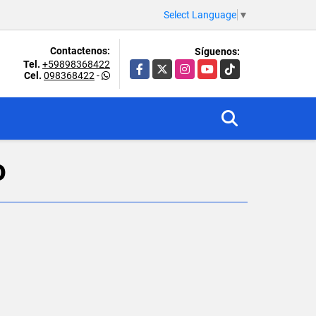
Select Language
▼
Contactenos:
Síguenos:
Tel.
+59898368422
Facebook
X
Instagram
YouTube
TikTok
Cel.
098368422
-
o