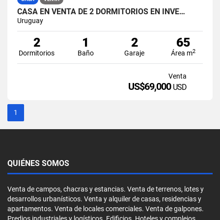
CASA EN VENTA DE 2 DORMITORIOS EN INVE…
Uruguay
2
1
2
65
2
Dormitorios
Baño
Garaje
Área m
Venta
US$69,000
USD
1
QUIÉNES SOMOS
Venta de campos, chacras y estancias. Venta de terrenos, lotes y
desarrollos urbanísticos. Venta y alquiler de casas, residencias y
apartamentos. Venta de locales comerciales. Venta de galpones.
Predios industriales y logísticos. Edificios. Hoteles y complejos