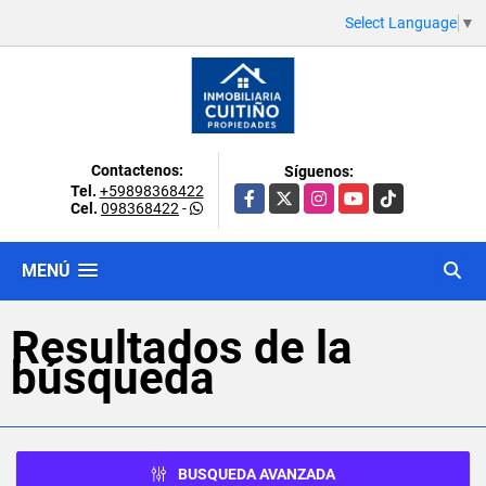
Select Language
▼
Contactenos:
Síguenos:
Tel.
+59898368422
Facebook
X
Instagram
YouTube
TikTok
Cel.
098368422
-
MENÚ
Resultados de la
búsqueda
BUSQUEDA AVANZADA