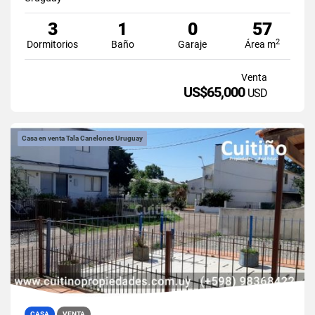
3
1
0
57
2
Dormitorios
Baño
Garaje
Área m
Venta
US$65,000
USD
Casa en venta Tala Canelones Uruguay
CASA
VENTA