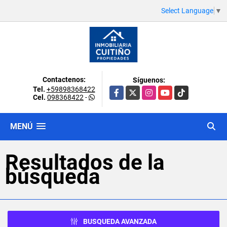
Select Language
▼
Contactenos:
Síguenos:
Tel.
+59898368422
Facebook
X
Instagram
YouTube
TikTok
Cel.
098368422
-
MENÚ
Resultados de la
búsqueda
BUSQUEDA AVANZADA