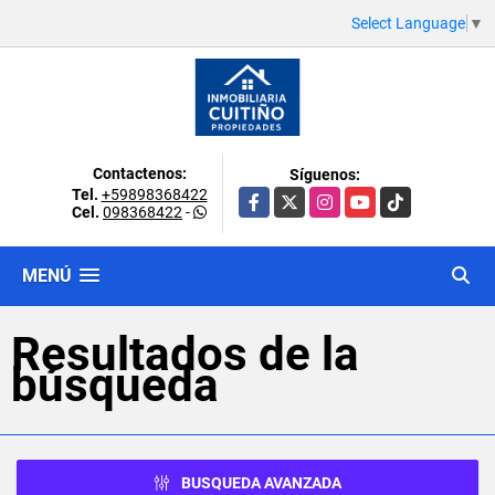
Select Language
▼
Contactenos:
Síguenos:
Tel.
+59898368422
Facebook
X
Instagram
YouTube
TikTok
Cel.
098368422
-
MENÚ
Resultados de la
búsqueda
BUSQUEDA AVANZADA