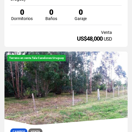
0
0
0
Dormitorios
Baños
Garaje
Venta
US$48,000
USD
Terreno en venta Tala Canelones Uruguay
CAMPOS
VENTA